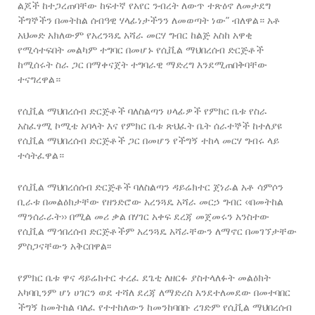
ልጆች ከተጋረጠባቸው ከፍተኛ የአየር ንብረት ለውጥ ተጽዕኖ ለመታደግ
ችግኞችን በመትከል ሰብዓዊ ሃላፊነታችንን ለመወጣት ነው” ብለዋል። አቶ
አህመድ አክለውም የአረንጓዴ አሻራ መርሃ ግብር ከልጅ አስከ አዋቂ
የሚሳተፍበት መልካም ተግባር በመሆኑ የሲቪል ማህበረሰብ ድርጅቶች
ከሚሰሩት ስራ ጋር በማቀናጀት ተግባራዊ ማድረግ እንደሚጠበቅባቸው
ተናግረዋል።
የሲቪል ማህበረሰብ ድርጅቶች ባለስልጣን ሀላፊዎች የምክር ቤቱ የስራ
አስፈፃሚ ኮሚቴ አባላት እና የምክር ቤቱ ጽህፈት ቤት ሰራተኞች ከተለያዩ
የሲቪል ማህበረሰብ ድርጅቶች ጋር በመሆን የችግኝ ተከላ መርሃ ግብሩ ላይ
ተሳትፈዋል።
የሲቪል ማህበረሰሰብ ድርጅቶች ባለስልጣን ዳይሬክተር ጀነራል አቶ ሳምሶን
ቢራቱ በመልዕክታቸው የዘንድሮው አረንጓዴ አሻራ መርኃ ግብር ‹‹በመትከል
ማንሰራራት›› በሚል መሪ ቃል በሃገር አቀፍ ደረጃ መጀመሩን አንስተው
የሲቪል ማኅበረሰብ ድርጅቶችም አረንጓዴ አሻራቸውን ለማኖር በመገኘታቸው
ምስጋናቸውን አቅርበዋል፡፡
የምክር ቤቱ ዋና ዳይሬክተር ተረፈ ደጌቲ ለዘርፉ ያስተላለፉት መልዕክት
አካባቢንም ሆነ ሀገርን ወደ ተሻለ ደረጃ ለማድረስ እንደተለመደው በመተባበር
ችግኝ ከመትከል ባለፈ የተተከለውን ከመንከባበቡ ረገድም የሲቪል ማህበረሰብ