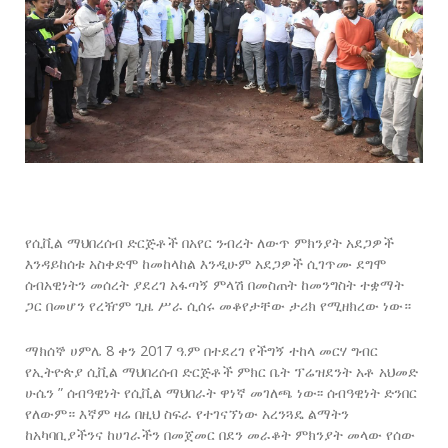
የሲቪል ማህበረሰብ ድርጅቶች በአየር ንብረት ለውጥ ምክንያት አደጋዎች
እንዳይከሰቱ አስቀድሞ ከመከላከል እንዲሁም አደጋዎች ሲገጥሙ ደግሞ
ሰብአዊነትን መሰረት ያደረገ አፋጣኝ ምላሽ በመስጠት ከመንግስት ተቋማት
ጋር በመሆን የረዥም ጊዜ ሥራ ሲሰሩ መቆየታቸው ታሪክ የሚዘክረው ነው።
ማክሰኞ ሀምሌ 8 ቀን 2017 ዓ.ም በተደረገ የችግኝ ተከላ መርሃ ግብር
የኢትዮጵያ ሲቪል ማህበረሰብ ድርጅቶች ምክር ቤት ፕሬዝደንት አቶ አህመድ
ሁሴን ” ሰብዓዊነት የሲቪል ማህበራት ዋነኛ መገለጫ ነው፡፡ ሰብዓዊነት ድንበር
የለውም። እኛም ዛሬ በዚህ ስፍራ የተገናኘነው አረንጓዴ ልማትን
ከአካባቢያችንና ከሀገራችን በመጀመር በደን መራቆት ምክንያት መላው የሰው