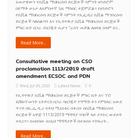
አመታዊውን የሲቪል ማህበረሰብ ድርጅቶች ሳምንት ዘንድሮም
በደማቅ ሁኔታ ለአምስተኛ ጊዜ ማክበር ተጀምሯል። የዘንድሮን
የሲቪል ማህበረሰብ ድርጅቶች ሳምንት የኢፌዲሪ ሲቪል ማኀበረሰብ
ድርጅቶች ባለስልጣን እና የኢትዮጵያ ሲቪል ማህበረሰብ ድርጅቶች
ምክር ቤት በጋራ ያዘጋጁት ሲሆን ”ራስን መቻል ለዘላቂ ሰላም እና...
Read More...
Consultative meeting on CSO
proclamation 1113/2019 draft
amendment ECSOC and PDN
Wed, Jul 30, 2025
Latest News
0
የኢትዮጵያ ሲቪል ማህበረሰብ ድርጅቶች ምክር ቤት እና ፕሮ
ዴቨሎፕመንት ኔትዎርክ በጋራ ባዘጋጁት የግማሽ ቀን የምክክር አውደ
ጥናት በኢ.ፌ.ዲ.ሪ ፍትህ ሚኒስቴር በቀረቡ በሲቪል ማህበረሰብ
ድርጅቶች አዋጅ 1113/2019 ማሻሻያ ሃሳቦች ላይ ያተኮረ ውይይት
ተደረገ። ስብሰባው እነዚህ ማሻሻያዎች በተወሰኑ የትኩረት...
Read More...